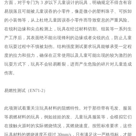
方面，对于专门为 3 岁以下儿童设计的玩具，明确规定不得含有容
易脱落且可能被儿童误吞的小零件，像是微小的塑料珠子、可拆卸
的小装饰等，从上杜绝儿童因误吞小零件而导致窒息的严重风险。
在锐利边缘和尖点检测上，玩具在经过材料切割、组装等一系列生
产工序后，其表面绝不能出现锋利的边缘或者尖锐的点，防止儿童
在玩耍过程中不慎被划伤。结构强度测试要求玩具能够承受一定程
度的拉力和扭力，确保在正常使用以及儿童可能出现的较为激烈的
玩耍方式下，玩具不会轻易断裂，进而产生危险的碎片对儿童造成
伤害。
易燃性测试（EN71-2）
此项测试着重关注玩具材料的阻燃特性。对于那些带有毛发、服装
等易燃材料的玩具，例如娃娃的发、儿童玩具服装等，会模拟它们
在接触火源时的实际燃烧情况，其燃烧速度。按照标准要求，这些
玩具材料的燃烧速度不得过 30mm/s，只有满足这一严格指标，才能