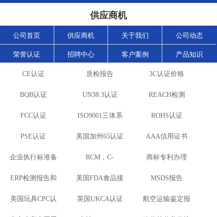
供应商机
公司首页
供应商机
关于我们
公司动态
荣誉认证
招聘中心
客户案例
产品知识
CE认证
质检报告
3C认证价格
BQB认证
UN38.3认证
REACH检测
FCC认证
ISO9001三体系
ROHS认证
PSE认证
美国加州65认证
认证
AAA信用证书
企业执行标准备
RCM，C-
商标专利办理
ERP检测报告和
案
美国FDA食品接
TICK，SAA
MSDS报告
美国玩具CPC认
ERP注册
英国UKCA认证
触材料检测
航空运输鉴定报