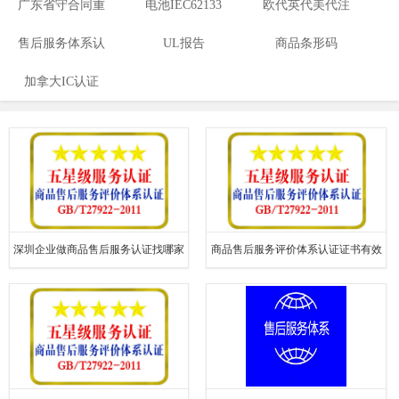
广东省守合同重
证
电池IEC62133
欧代英代美代注
告
信用,科技型中小
售后服务体系认
UL报告
商品条形码
册
加拿大IC认证
企业证书
证
深圳企业做商品售后服务认证找哪家
商品售后服务评价体系认证证书有效
机构做比较好
期多久