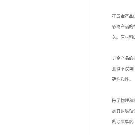
欧代英代美代注册
在五金产品
售后服务体系认证
影响产品的
UL报告
关。原材料
商品条形码
加拿大IC认证
五金产品的
测试不仅帮
确性和性。
除了物理和
高其耐腐蚀
的涂层厚度