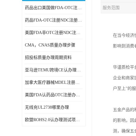
药品出口美国做FDA-OTC注册NDC注册周期时间
服务范围
RCM，C-TICK，SAA
药品FDA-OTC注册NDC注册办理资料
商标专利办理
美国FDA非OTC注册NDC注册办理流程
在当今经济
ERP检测报告和ERP注册
CMA，CNAS质量办理步骤
影响到消费
美国FDA食品接触材料检测
招投标质量办理周期资料
MSDS报告
华谨质检平
亚马逊TEMU跨境CE认办理流程周期
美国玩具CPC认证
企业和商家
加拿大医疗器械MDEL注册办理资料周期
英国UKCA认证
户至上”的
美国FDA认药品OTC注册办理周期时间
航空运输鉴定报告
无线充UL2738哪里办理
五金产品的
广东省守合同重信用,科技型中小企业证书
欧盟ROHS2.0认办理测试项目有哪些
的影响，因
电池IEC62133
测，确保五