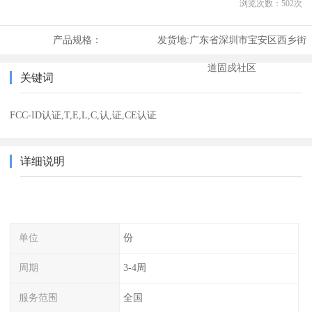
浏览次数：
502
次
产品规格：
发货地:
广东省深圳市宝安区西乡街
道固戍社区
关键词
FCC-ID认证,T,E,L,C,认,证,CE认证
详细说明
单位
份
周期
3-4周
服务范围
全国