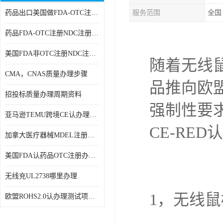
药品出口美国做FDA-OTC注册NDC注册周期时间
服务范围
全国
RCM，C-TICK，SAA
药品FDA-OTC注册NDC注册办理资料
商标专利办理
美国FDA非OTC注册NDC注册办理流程
ERP检测报告和ERP注册
随着无线
CMA，CNAS质量办理步骤
美国FDA食品接触材料检测
品推向欧盟
招投标质量办理周期资料
MSDS报告
强制性要
亚马逊TEMU跨境CE认办理流程周期
美国玩具CPC认证
CE-RE
加拿大医疗器械MDEL注册办理资料周期
英国UKCA认证
美国FDA认药品OTC注册办理周期时间
航空运输鉴定报告
无线充UL2738哪里办理
广东省守合同重信用,科技型中小企业证书
1，无线鼠
欧盟ROHS2.0认办理测试项目有哪些
电池IEC62133