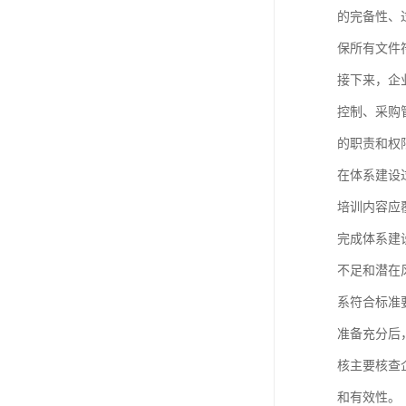
欧代英代美代注册
的完备性、
保所有文件
售后服务体系认证
接下来，企
UL报告
控制、采购
商品条形码
的职责和权
加拿大IC认证
在体系建设
培训内容应
完成体系建
不足和潜在
系符合标准
准备充分后
核主要核查
和有效性。