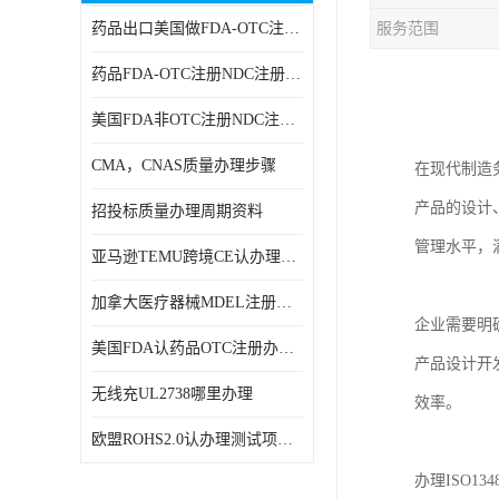
药品出口美国做FDA-OTC注册NDC注册周期时间
服务范围
RCM，C-TICK，SAA
药品FDA-OTC注册NDC注册办理资料
商标专利办理
美国FDA非OTC注册NDC注册办理流程
ERP检测报告和ERP注册
CMA，CNAS质量办理步骤
在现代制造
美国FDA食品接触材料检测
产品的设计
招投标质量办理周期资料
MSDS报告
管理水平，
亚马逊TEMU跨境CE认办理流程周期
美国玩具CPC认证
加拿大医疗器械MDEL注册办理资料周期
英国UKCA认证
企业需要明
美国FDA认药品OTC注册办理周期时间
产品设计开
航空运输鉴定报告
无线充UL2738哪里办理
效率。
广东省守合同重信用,科技型中小企业证书
欧盟ROHS2.0认办理测试项目有哪些
电池IEC62133
办理ISO