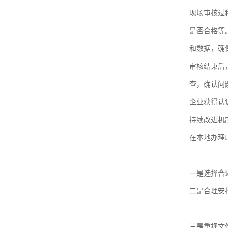
现场审核过
是否合格等
和数据，确
审核结束后
查，确认问
企业获得认
持续改进机
在本地办理I
一是选择合
二是合理安
三是重视文