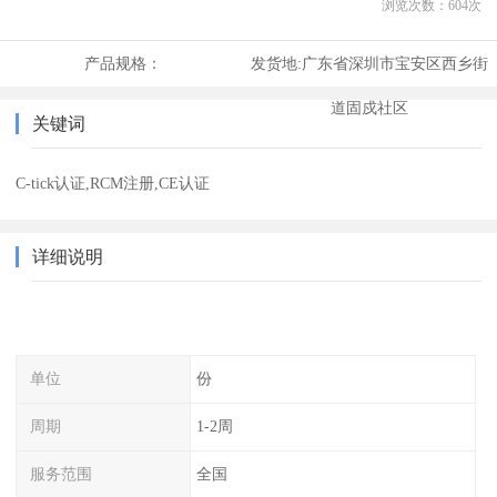
浏览次数：
604
次
产品规格：
发货地:
广东省深圳市宝安区西乡街
道固戍社区
关键词
C-tick认证,RCM注册,CE认证
详细说明
单位
份
周期
1-2周
服务范围
全国