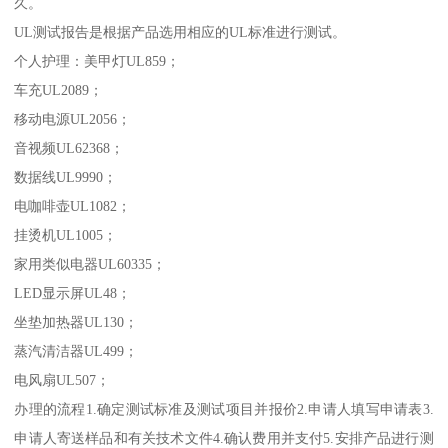
久。
UL测试报告是根据产品选用相应的UL标准进行测试。
个人护理：美甲灯UL859；
车充UL2089；
移动电源UL2056；
音视频UL62368；
数据线UL9990；
电咖啡壶UL1082；
挂烫机UL1005；
家用类似电器UL60335；
LED显示屏UL48；
坐垫加热器UL130；
蒸汽清洁器UL499；
电风扇UL507；
办理的流程1.确定测试标准及测试项目并报价2.申请人填写申请表3.
申请人寄送样品和有关技术文件4.确认费用并支付5.安排产品进行测