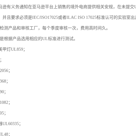
马逊有义务通知在亚马逊平台上销售的境外电商提供相关安规，在未提交
且要求必须是IEC/ISO17025或者ILAC ISO 17025标准认可的实验
要检测产品和审核工厂，每个季度审核一次，费用高时间久。
告是根据产品选用相应的UL标准进行测试。
甲灯UL859；
9；
056；
368；
90；
082；
05；
L60335；
L48；