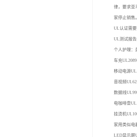
欧代英代美代注册
律，要求亚
家停止销售。并
售后服务体系认证
UL认证需
UL报告
UL测试报
商品条形码
个人护理：美
加拿大IC认证
车充UL208
移动电源UL2
音视频UL62
数据线UL99
电咖啡壶UL1
挂烫机UL10
家用类似电器U
LED显示屏U