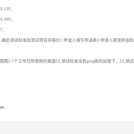
L130；
L499；
7；
1.确定测试标准及测试项目并报价2.申请人填写申请表3.申请人寄送样品和
周期5-7个工作日所使用的美国UL测试标准没有geng新的前提下，UL
net