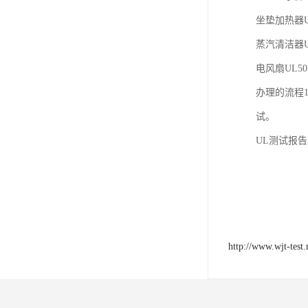
坐垫加热器U
蒸汽清洁器U
电风扇UL50
办理的流程
试。
UL测试报告
http://www.wjt-test.