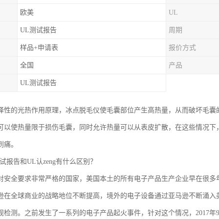
欧美
UL
UL测试报告
周期
样品+申请表
报价方式
全国
产品
UL测试报告
择性的光热作用原理，冰点脱毛仪使毛囊部位产生高热量，从而破坏毛囊
可以使热量限于损伤毛囊，同时允许热量可以从表皮扩散，在这些情况下
到痛。
试报告和UL认zeng有什么区别？
对安全要求非常严格的国家，美国本土的所有电子产品生产企业早在很多
逊在全球商业的战略地位不断提高，境外的电子设备通过亚马逊不断涌入
规检测。之前发生了一系列的电子产品起火事件，针对这个情况，2017年