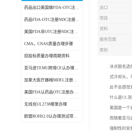
药品出口美国做FDA-OTC注册NDC注册周期时间
出口
RCM，C-TICK，SAA
项目
药品FDA-OTC注册NDC注册办理资料
商标专利办理
资料
美国FDA非OTC注册NDC注册办理流程
ERP检测报告和ERP注册
服务范围
CMA，CNAS质量办理步骤
美国FDA食品接触材料检测
类别
招投标质量办理周期资料
MSDS报告
冰点脱毛选
亚马逊TEMU跨境CE认办理流程周期
美国玩具CPC认证
式冷却头，
加拿大医疗器械MDEL注册办理资料周期
英国UKCA认证
此不会感觉
美国FDA认药品OTC注册办理周期时间
什么是UL测
航空运输鉴定报告
无线充UL2738哪里办理
美国是一个
广东省守合同重信用,科技型中小企业证书
欧盟ROHS2.0认办理测试项目有哪些
而随着亚马
电池IEC62133
强制性的安