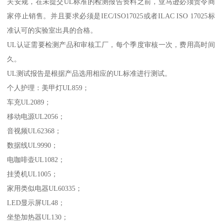
关安规，在未提交UL标准的检测报告资料之前，亚马逊必须责令商
家停止销售。并且要求必须是IEC/ISO17025或者ILAC ISO 17025标
准认可的实验室出具的合格。
UL认证需要检测产品和审核工厂，每个季度审核一次，费用高时间
久。
UL测试报告是根据产品选用相应的UL标准进行测试。
个人护理：美甲灯UL859；
车充UL2089；
移动电源UL2056；
音视频UL62368；
数据线UL9990；
电咖啡壶UL1082；
挂烫机UL1005；
家用类似电器UL60335；
LED显示屏UL48；
坐垫加热器UL130；