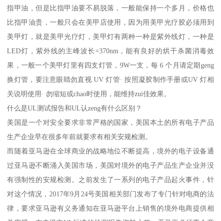
指甲油，但是比指甲油要不易脱落，一般能保持一个多月，价格也
比指甲油贵，一般只会在美甲店使用，因为用美甲光疗胶必须用到
美甲灯，就是美甲光疗灯，美甲灯有两种一种是紫外线灯，一种是
LED灯，紫外线的主峰波长=370nm，能有良好的烘干杀菌消毒效
果，一般一个美甲灯里有四支灯管，9W一支，每 6 个月请定期geng
换灯管，要注意眼睛勿直视 UV 灯管· 按照凝胶制作手册或UV 灯相
关说明使用· 勿缩短或chao时使用，能维持zui佳效果。
什么是UL测试报告和UL认zeng有什么区别？
美国是一个对安全要求非常严格的国家，美国本土的所有电子产品
生产企业早在很多年前就要求有相关安规检测。
而随着亚马逊在全球商业的战略地位不断提高，境外的电子设备通
过亚马逊不断涌入美国市场，美国对境外的电子产品生产企业并没
有强制性的安规检测。之前发生了一系列的电子产品起火事件，针
对这个情况，2017年9月24号美国相关部门发布了专门针对电商的法
律，要求亚马逊有义务通知在亚马逊平台上销售的境外电商提供相