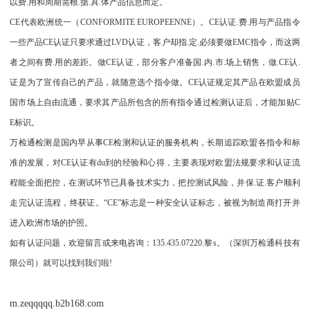
以费.用和周期需根.据.具.体产品信息而定。
CE代表欧洲统一（CONFORMITE EUROPEENNE）。CE认证.费.用与产品指令
一些产品CE认证只要求通过LVD认证，客户却指.定.必须要做EMC指令，而这两
者之间有费.用的差距。做CE认证，部分客户准备国.内.市.场上销售，做.CE认.
证是为了宣传自己的产品，就随意选个指令做。CE认证规定其产品在欧盟成员
国市场上自由流通，要求其产品所包含的所有指令通过检测认证后，才能加贴C
E标识。
万检通检测是国内早从事CE检测和认证的服务机构，长期追踪欧盟各指令和标
准的发展，对CE认证有du到的经验和心得，主要表现对欧盟法规要求和认证流
程能全面把控，在测试环节已具备技术实力，把控测试风险，并保.证.客户顺利
走完认证流程，终获证。“CE”标志是一种安全认证标志，被视为制造商打开并
进入欧洲市场的护照。
如有认证问题，欢迎留言或来电咨询：135.435.07220.黎s。（深圳万检通科技有
限公司）就可以找到我们啦!
m.zeqqqqq.b2b168.com