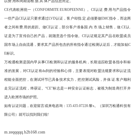
以费.用和周期需根.据.具.体产品信息而定。
CE代表欧洲统一（CONFORMITE EUROPEENNE）。CE认证.费.用与产品指令
一些产品CE认证只要求通过LVD认证，客户却指.定.必须要做EMC指令，而这两
者之间有费.用的差距。做CE认证，部分客户准备国.内.市.场上销售，做.CE认.
证是为了宣传自己的产品，就随意选个指令做。CE认证规定其产品在欧盟成员
国市场上自由流通，要求其产品所包含的所有指令通过检测认证后，才能加贴C
E标识。
万检通检测是国内早从事CE检测和认证的服务机构，长期追踪欧盟各指令和标
准的发展，对CE认证有du到的经验和心得，主要表现对欧盟法规要求和认证流
程能全面把控，在测试环节已具备技术实力，把控测试风险，并保.证.客户顺利
走完认证流程，终获证。“CE”标志是一种安全认证标志，被视为制造商打开并
进入欧洲市场的护照。
如有认证问题，欢迎留言或来电咨询：135.435.07220.黎s。（深圳万检通科技有
限公司）就可以找到我们啦!
m.zeqqqqq.b2b168.com