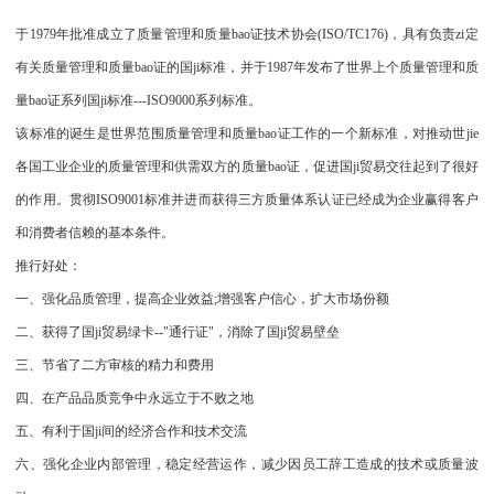
于1979年批准成立了质量管理和质量bao证技术协会(ISO/TC176)，具有负责zi定
有关质量管理和质量bao证的国ji标准，并于1987年发布了世界上个质量管理和质
量bao证系列国ji标准---ISO9000系列标准。
该标准的诞生是世界范围质量管理和质量bao证工作的一个新标准，对推动世jie
各国工业企业的质量管理和供需双方的质量bao证，促进国ji贸易交往起到了很好
的作用。贯彻ISO9001标准并进而获得三方质量体系认证已经成为企业赢得客户
和消费者信赖的基本条件。
推行好处：
一、强化品质管理，提高企业效益;增强客户信心，扩大市场份额
二、获得了国ji贸易绿卡--"通行证"，消除了国ji贸易壁垒
三、节省了二方审核的精力和费用
四、在产品品质竞争中永远立于不败之地
五、有利于国ji间的经济合作和技术交流
六、强化企业内部管理，稳定经营运作，减少因员工辞工造成的技术或质量波