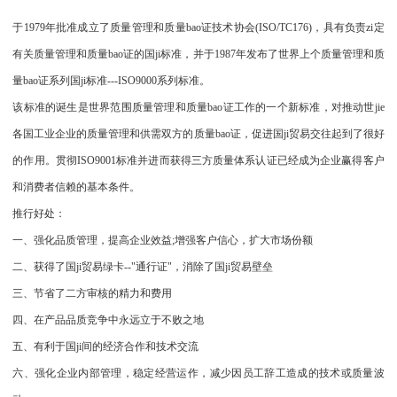
于1979年批准成立了质量管理和质量bao证技术协会(ISO/TC176)，具有负责zi定
有关质量管理和质量bao证的国ji标准，并于1987年发布了世界上个质量管理和质
量bao证系列国ji标准---ISO9000系列标准。
该标准的诞生是世界范围质量管理和质量bao证工作的一个新标准，对推动世jie
各国工业企业的质量管理和供需双方的质量bao证，促进国ji贸易交往起到了很好
的作用。贯彻ISO9001标准并进而获得三方质量体系认证已经成为企业赢得客户
和消费者信赖的基本条件。
推行好处：
一、强化品质管理，提高企业效益;增强客户信心，扩大市场份额
二、获得了国ji贸易绿卡--"通行证"，消除了国ji贸易壁垒
三、节省了二方审核的精力和费用
四、在产品品质竞争中永远立于不败之地
五、有利于国ji间的经济合作和技术交流
六、强化企业内部管理，稳定经营运作，减少因员工辞工造成的技术或质量波