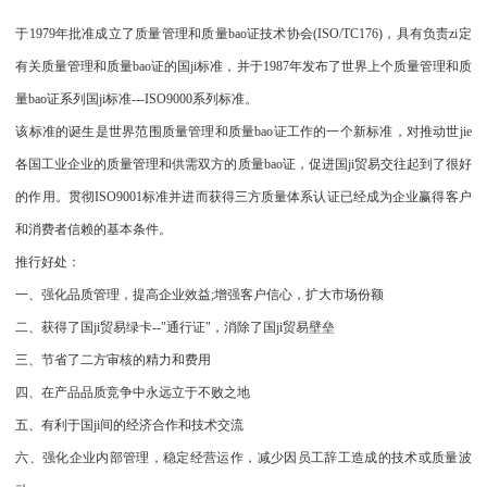
于1979年批准成立了质量管理和质量bao证技术协会(ISO/TC176)，具有负责zi定
有关质量管理和质量bao证的国ji标准，并于1987年发布了世界上个质量管理和质
量bao证系列国ji标准---ISO9000系列标准。
该标准的诞生是世界范围质量管理和质量bao证工作的一个新标准，对推动世jie
各国工业企业的质量管理和供需双方的质量bao证，促进国ji贸易交往起到了很好
的作用。贯彻ISO9001标准并进而获得三方质量体系认证已经成为企业赢得客户
和消费者信赖的基本条件。
推行好处：
一、强化品质管理，提高企业效益;增强客户信心，扩大市场份额
二、获得了国ji贸易绿卡--"通行证"，消除了国ji贸易壁垒
三、节省了二方审核的精力和费用
四、在产品品质竞争中永远立于不败之地
五、有利于国ji间的经济合作和技术交流
六、强化企业内部管理，稳定经营运作，减少因员工辞工造成的技术或质量波