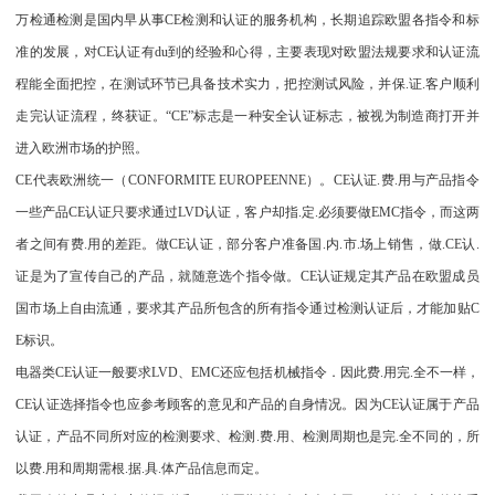
万检通检测是国内早从事CE检测和认证的服务机构，长期追踪欧盟各指令和标
准的发展，对CE认证有du到的经验和心得，主要表现对欧盟法规要求和认证流
程能全面把控，在测试环节已具备技术实力，把控测试风险，并保.证.客户顺利
走完认证流程，终获证。“CE”标志是一种安全认证标志，被视为制造商打开并
进入欧洲市场的护照。
CE代表欧洲统一（CONFORMITE EUROPEENNE）。CE认证.费.用与产品指令
一些产品CE认证只要求通过LVD认证，客户却指.定.必须要做EMC指令，而这两
者之间有费.用的差距。做CE认证，部分客户准备国.内.市.场上销售，做.CE认.
证是为了宣传自己的产品，就随意选个指令做。CE认证规定其产品在欧盟成员
国市场上自由流通，要求其产品所包含的所有指令通过检测认证后，才能加贴C
E标识。
电器类CE认证一般要求LVD、EMC还应包括机械指令．因此费.用完.全不一样，
CE认证选择指令也应参考顾客的意见和产品的自身情况。因为CE认证属于产品
认证，产品不同所对应的检测要求、检测.费.用、检测周期也是完.全不同的，所
以费.用和周期需根.据.具.体产品信息而定。