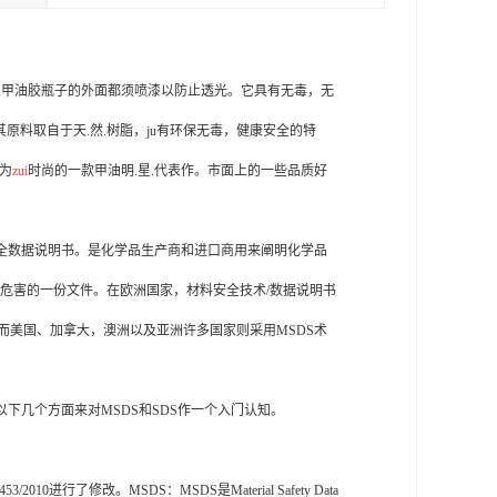
以甲油胶瓶子的外面都须喷漆以防止透光。它具有无毒，无
原料取自于天.然.树脂，ju有环保无毒，健康安全的特
称为
zui
时尚的一款甲油明.星.代表作。市面上的一些品质好
明书或化学品安全数据说明书。是化学品生产商和进口商用来阐明化学品
的危害的一份文件。在欧洲国家，材料安全技术/数据说明书
SDS术语，然而美国、加拿大，澳洲以及亚洲许多国家则采用MSDS术
从以下几个方面来对MSDS和SDS作一个入门认知。
0进行了修改。MSDS：MSDS是Material Safety Data