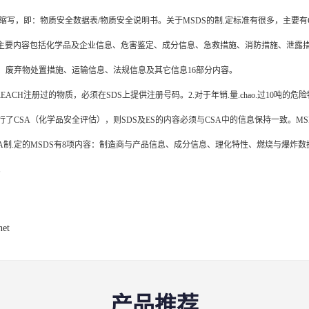
字母缩写，即：物质安全数据表/物质安全说明书。关于MSDS的制.定标准有很多，主要有GHS，
：主要内容包括化学品及企业信息、危害鉴定、成分信息、急救措施、消防措施、泄露
、废弃物处置措施、运输信息、法规信息及其它信息16部分内容。
REACH注册过的物质，必须在SDS上提供注册号码。2.对于年销.量.chao.过10吨的
了CSA（化学品安全评估），则SDS及ES的内容必须与CSA中的信息保持一致。MS
SHA制.定的MSDS有8项内容：制造商与产品信息、成分信息、理化特性、燃烧与爆
。
net
产品推荐