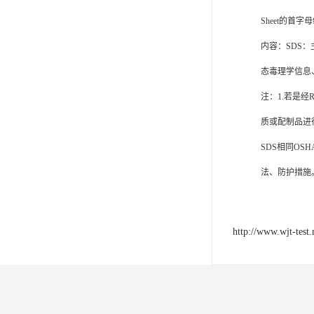
欧代英代美代注册
Sheet的首
售后服务体系认证
内容：SDS
UL报告
态毒理学信息
注：1.若是经
商品条形码
质或配制品进行
加拿大IC认证
SDS相同O
法、防护措施
http://www.wjt-test.