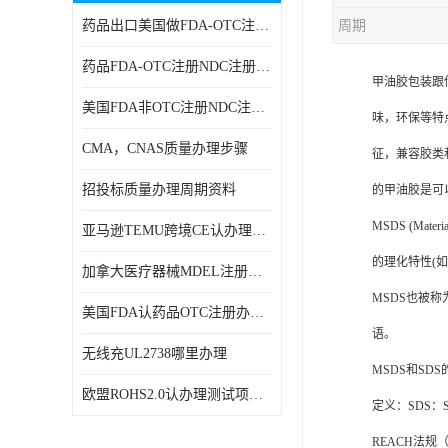
药品出口美国做FDA-OTC注册NDC注册周期时间
周期
RCM，C-TICK，SAA
药品FDA-OTC注册NDC注册办理资料
商标专利办理
甲油胶包装跟
美国FDA非OTC注册NDC注册办理流程
味，环保等特
ERP检测报告和ERP注册
CMA，CNAS质量办理步骤
征，兼容胶类
美国FDA食品接触材料检测
招投标质量办理周期资料
的甲油胶是可
MSDS报告
MSDS (Ma
亚马逊TEMU跨境CE认办理流程周期
美国玩具CPC认证
的理化特性(
加拿大医疗器械MDEL注册办理资料周期
英国UKCA认证
MSDS也被称为
美国FDA认药品OTC注册办理周期时间
航空运输鉴定报告
语。
无线充UL2738哪里办理
MSDS和SD
广东省守合同重信用,科技型中小企业证书
欧盟ROHS2.0认办理测试项目有哪些
定义：SDS：S
电池IEC62133
REACH法规（指