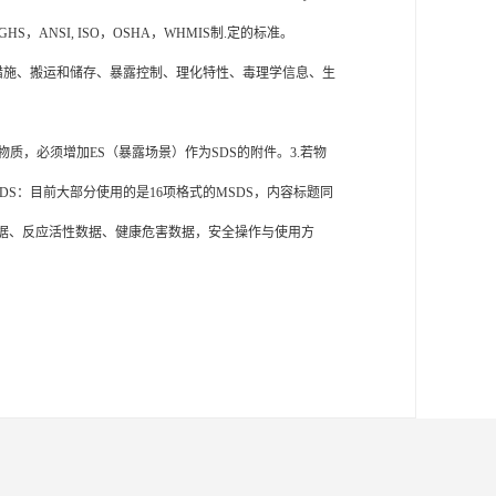
ANSI, ISO，OSHA，WHMIS制.定的标准。
措施、搬运和储存、暴露控制、理化特性、毒理学信息、生
危险物质，必须增加ES（暴露场景）作为SDS的附件。3.若物
DS：目前大部分使用的是16项格式的MSDS，内容标题同
炸数据、反应活性数据、健康危害数据，安全操作与使用方