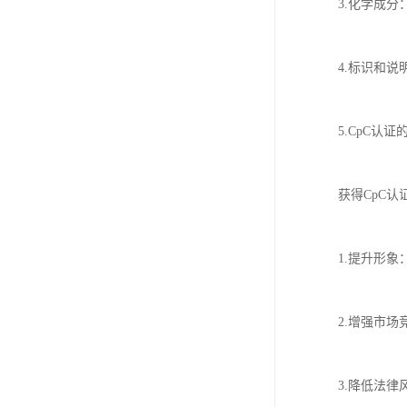
3.化学成
4.标识和
5.CpC认证
获得CpC
1.提升形
2.增强市
3.降低法