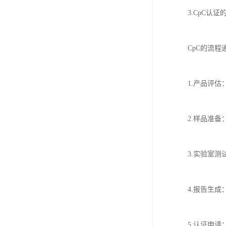
3.CpC认证
CpC的流
1.产品评
2.样品准
3.实验室
4.报告生
5.认证申