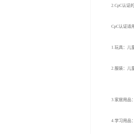
欧代英代美代注册
2.CpC认
售后服务体系认证
CpC认证
UL报告
商品条形码
1.玩具：
加拿大IC认证
2.服装：
3.家居用
4.学习用