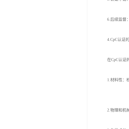
6.后续监
4.CpC认
在CpC认
1.材料性
2.物理和