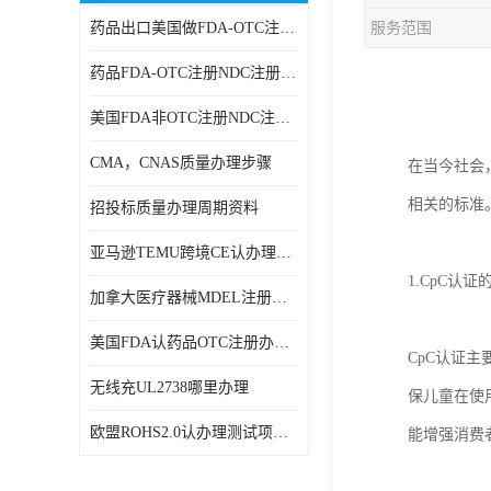
药品出口美国做FDA-OTC注册NDC注册周期时间
服务范围
RCM，C-TICK，SAA
药品FDA-OTC注册NDC注册办理资料
商标专利办理
美国FDA非OTC注册NDC注册办理流程
ERP检测报告和ERP注册
CMA，CNAS质量办理步骤
在当今社会
美国FDA食品接触材料检测
相关的标准
招投标质量办理周期资料
MSDS报告
亚马逊TEMU跨境CE认办理流程周期
美国玩具CPC认证
1.CpC认
加拿大医疗器械MDEL注册办理资料周期
英国UKCA认证
美国FDA认药品OTC注册办理周期时间
CpC认证
航空运输鉴定报告
无线充UL2738哪里办理
保儿童在使
广东省守合同重信用,科技型中小企业证书
欧盟ROHS2.0认办理测试项目有哪些
能增强消费
电池IEC62133