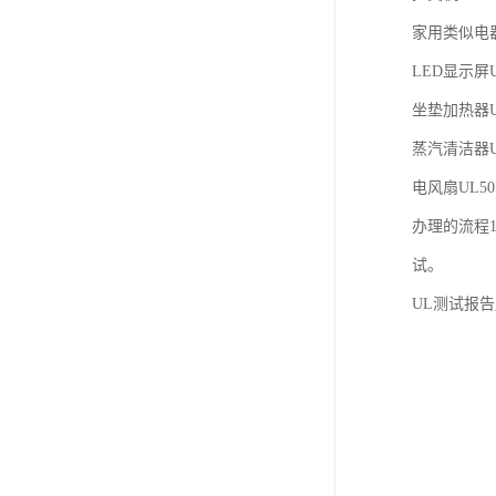
家用类似电器U
LED显示屏U
坐垫加热器U
蒸汽清洁器U
电风扇UL50
办理的流程
试。
UL测试报告