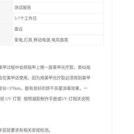
测试报告
5-7个工作日
面议
家电,灯具,移动电源,电风扇类
美甲过程中会把指甲上擦一层美甲光疗胶，类似指
会在美甲店使用，因为用美甲光疗胶必须用到美甲
长=370nm，能有良好的烘干杀菌消毒效果，一
 UV 灯管· 按照凝胶制作手册或UV 灯相关说明
年前就要求有相关安规检测。