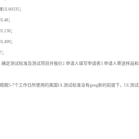
L60335；
L48；
L130；
L499；
7；
1.确定测试标准及测试项目并报价2.申请人填写申请表3.申请人寄送样品和
周期5-7个工作日所使用的美国UL测试标准没有geng新的前提下，UL