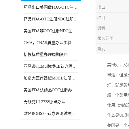
药品出口美国做FDA-OTC注册NDC注册周期时间
出口
RCM，C-TICK，SAA
项目
药品FDA-OTC注册NDC注册办理资料
商标专利办理
资料
美国FDA非OTC注册NDC注册办理流程
ERP检测报告和ERP注册
服务范围
CMA，CNAS质量办理步骤
美国FDA食品接触材料检测
类别
招投标质量办理周期资料
MSDS报告
美甲灯，又
亚马逊TEMU跨境CE认办理流程周期
美国玩具CPC认证
甲油，但是
加拿大医疗器械MDEL注册办理资料周期
英国UKCA认证
灯，就是美
美国FDA认药品OTC注册办理周期时间
般一个美甲灯
航空运输鉴定报告
无线充UL2738哪里办理
使用· 勿缩
广东省守合同重信用,科技型中小企业证书
欧盟ROHS2.0认办理测试项目有哪些
什么是UL测
电池IEC62133
美国是一个