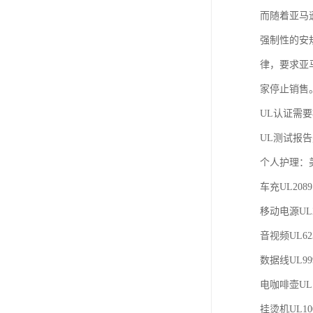
欧代英代美代注册
而随着亚马
强制性的安
售后服务体系认证
律，要求亚
UL报告
家停止销售。并
商品条形码
UL认证需
加拿大IC认证
UL测试报
个人护理：美
车充UL208
移动电源UL2
音视频UL62
数据线UL99
电咖啡壶UL1
挂烫机UL10