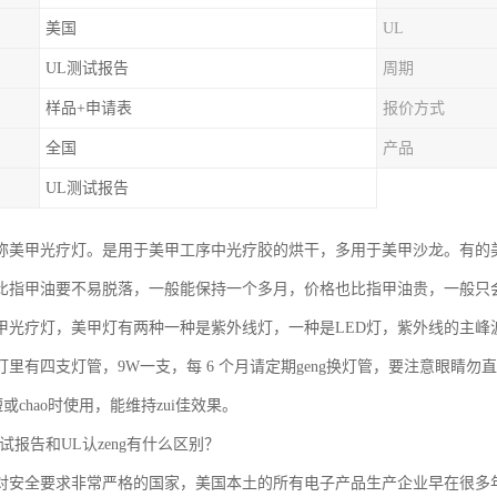
美国
UL
UL测试报告
周期
样品+申请表
报价方式
全国
产品
UL测试报告
称美甲光疗灯。是用于美甲工序中光疗胶的烘干，多用于美甲沙龙。有的
比指甲油要不易脱落，一般能保持一个多月，价格也比指甲油贵，一般只
甲光疗灯，美甲灯有两种一种是紫外线灯，一种是LED灯，紫外线的主峰波
里有四支灯管，9W一支，每 6 个月请定期geng换灯管，要注意眼睛勿直视
短或chao时使用，能维持zui佳效果。
试报告和UL认zeng有什么区别？
对安全要求非常严格的国家，美国本土的所有电子产品生产企业早在很多