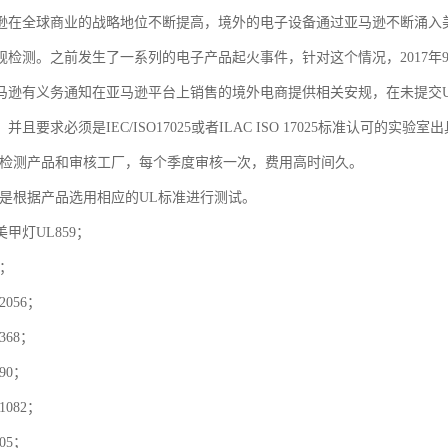
逊在全球商业的战略地位不断提高，境外的电子设备通过亚马逊不断涌入
规检测。之前发生了一系列的电子产品起火事件，针对这个情况，2017年
马逊有义务通知在亚马逊平台上销售的境外电商提供相关安规，在未提交
且要求必须是IEC/ISO17025或者ILAC ISO 17025标准认可的实验
要检测产品和审核工厂，每个季度审核一次，费用高时间久。
告是根据产品选用相应的UL标准进行测试。
甲灯UL859；
9；
056；
368；
90；
082；
05；