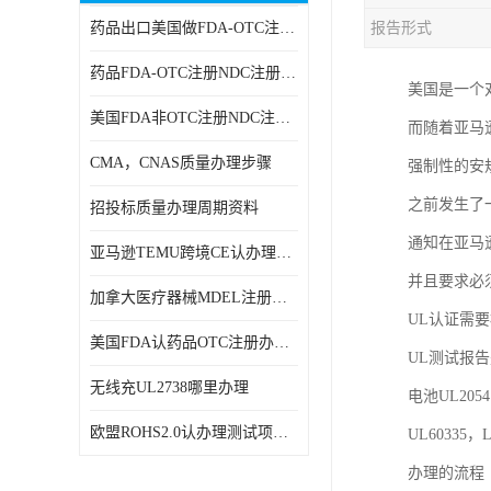
药品出口美国做FDA-OTC注册NDC注册周期时间
报告形式
RCM，C-TICK，SAA
药品FDA-OTC注册NDC注册办理资料
商标专利办理
美国是一个
美国FDA非OTC注册NDC注册办理流程
而随着亚马
ERP检测报告和ERP注册
CMA，CNAS质量办理步骤
强制性的安
美国FDA食品接触材料检测
之前发生了
招投标质量办理周期资料
MSDS报告
通知在亚马
亚马逊TEMU跨境CE认办理流程周期
美国玩具CPC认证
并且要求必须是
加拿大医疗器械MDEL注册办理资料周期
英国UKCA认证
UL认证需
美国FDA认药品OTC注册办理周期时间
UL测试报
航空运输鉴定报告
无线充UL2738哪里办理
电池UL205
广东省守合同重信用,科技型中小企业证书
欧盟ROHS2.0认办理测试项目有哪些
UL60335
电池IEC62133
办理的流程