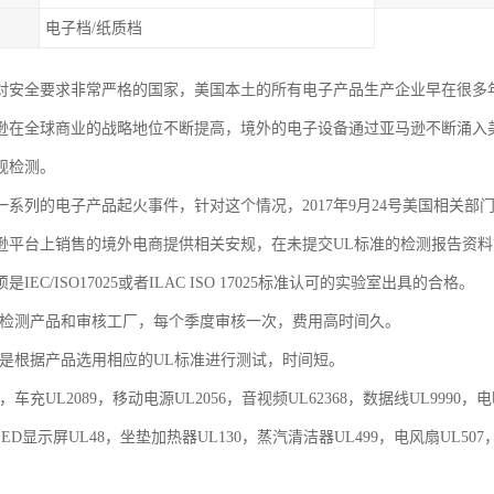
电子档/纸质档
对安全要求非常严格的国家，美国本土的所有电子产品生产企业早在很多
逊在全球商业的战略地位不断提高，境外的电子设备通过亚马逊不断涌入
规检测。
一系列的电子产品起火事件，针对这个情况，2017年9月24号美国相关
逊平台上销售的境外电商提供相关安规，在未提交UL标准的检测报告资
IEC/ISO17025或者ILAC ISO 17025标准认可的实验室出具的合格。
要检测产品和审核工厂，每个季度审核一次，费用高时间久。
告是根据产品选用相应的UL标准进行测试，时间短。
4，车充UL2089，移动电源UL2056，音视频UL62368，数据线UL9990
，LED显示屏UL48，坐垫加热器UL130，蒸汽清洁器UL499，电风扇UL507