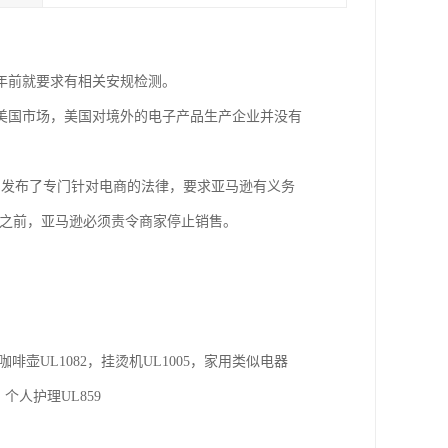
年前就要求有相关安规检测。
美国市场，美国对境外的电子产品生产企业并没有
部门发布了专门针对电商的法律，要求亚马逊有义务
料之前，亚马逊必须责令商家停止销售。
，电咖啡壶UL1082，挂烫机UL1005，家用类似电器
，个人护理UL859