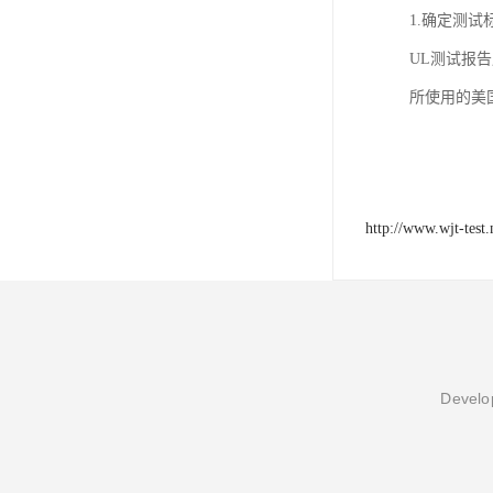
欧代英代美代注册
1.确定测试
UL测试报告
售后服务体系认证
所使用的美
UL报告
商品条形码
加拿大IC认证
http://www.wjt-test.
Develop